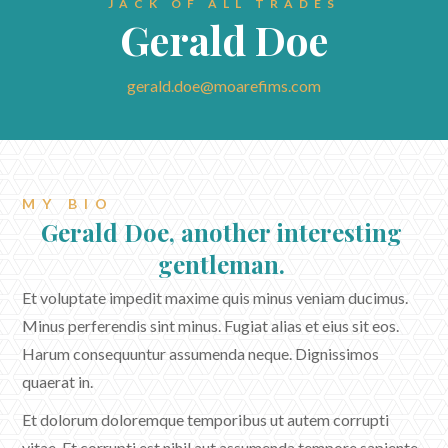
JACK OF ALL TRADES
Gerald Doe
gerald.doe@moarefims.com
MY BIO
Gerald Doe, another interesting
gentleman.
Et voluptate impedit maxime quis minus veniam ducimus.
Minus perferendis sint minus. Fugiat alias et eius sit eos.
Harum consequuntur assumenda neque. Dignissimos
quaerat in.
Et dolorum doloremque temporibus ut autem corrupti
vitae. Et corrupti est nihil aut assumenda tempore sapiente.