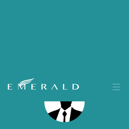
CONTACT
Get in touch.
500 Seawall Blvd
Galveston, TX
USA 77550
management@emeraldgalveston.com
+1 (409) 762 6636